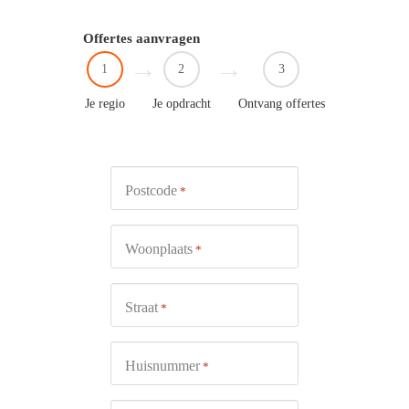
Offertes aanvragen
1
2
3
Je regio
Je opdracht
Ontvang offertes
Postcode
*
Woonplaats
*
Straat
*
Huisnummer
*