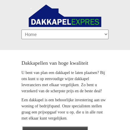
Navigation
Dakkapellen van hoge kwaliteit
Prefab Dakkapel
U bent van plan een dakkapel te laten plaatsen? Bij
Wist u dat het mogelijk is om een prefab dakkapel in
ons kunt u op eenvoudige wijze dakkapel
één dag te laten plaatsen? Dit gegeven aangevuld
leveranciers met elkaar vergelijken. Zo bent u
met scherpe prijzen en goede geluid- en warmte
verzekerd van de scherpste prijs en de beste deal!
isolatie maakt de prefab dakkapel een populaire
oplossing.
Een dakkapel is een behoorlijke investering aan uw
woning of bedrijfspand. Onze specialisten stellen
Onze specialisten gaan graag met u na of een prefab
graag een prijsopgaaf voor u op, die u in alle rust
dakkapel in uw situatie de beste keuze is.
met elkaar kunt vergelijken.
Advies op maat