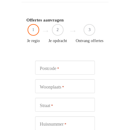
Offertes aanvragen
1
2
3
Je regio
Je opdracht
Ontvang offertes
Postcode
*
Woonplaats
*
Straat
*
Huisnummer
*