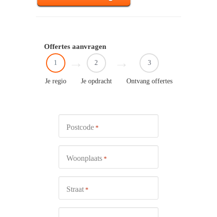
Offertes aanvragen
1
2
3
Je regio
Je opdracht
Ontvang offertes
Postcode
*
Woonplaats
*
Straat
*