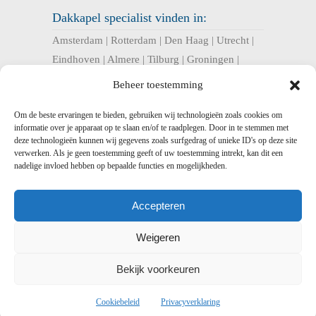
Dakkapel specialist vinden in:
Amsterdam
|
Rotterdam
|
Den Haag
|
Utrecht
|
Eindhoven
|
Almere
|
Tilburg
|
Groningen
|
Nijmegen
|
Haarlem
|
Breda
|
Enschede
|
Beheer toestemming
Arnhem
|
Apeldoorn
|
Amersfoort
|
Om de beste ervaringen te bieden, gebruiken wij technologieën zoals cookies om
informatie over je apparaat op te slaan en/of te raadplegen. Door in te stemmen met
U bent hier:
deze technologieën kunnen wij gegevens zoals surfgedrag of unieke ID's op deze site
verwerken. Als je geen toestemming geeft of uw toestemming intrekt, kan dit een
Dakkapel Expres
>
Dakkapel Zuid-Holland –
nadelige invloed hebben op bepaalde functies en mogelijkheden.
kunststof en prefab dakkapellen
> Dakkapel
Gouda – Prefab, kunststof en houten
Accepteren
dakkapellen
Weigeren
Bekijk voorkeuren
Dakkapel
Expres -
-
Voorwaarden
-
Disclaimer
-
Privacy
-
Sitemap
-
Sitemap xml
-
Cookiebeleid
Privacyverklaring
Linkpartners
-
Bedrijf aanmelden