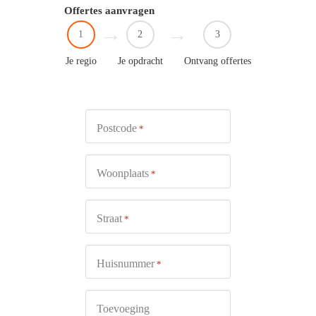
Offertes aanvragen
1
2
3
Je regio
Je opdracht
Ontvang offertes
Postcode
*
Woonplaats
*
Straat
*
Huisnummer
*
Toevoeging