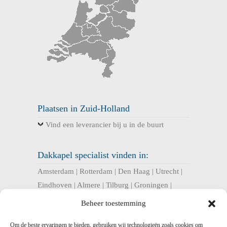
Plaatsen in Zuid-Holland
Vind een leverancier bij u in de buurt
Dakkapel specialist vinden in:
Amsterdam
|
Rotterdam
|
Den Haag
|
Utrecht
|
Eindhoven
|
Almere
|
Tilburg
|
Groningen
|
Nijmegen
|
Haarlem
|
Breda
|
Enschede
|
Beheer toestemming
Arnhem
|
Apeldoorn
|
Amersfoort
|
Om de beste ervaringen te bieden, gebruiken wij technologieën zoals cookies om