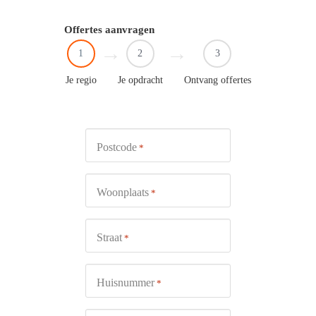
Offertes aanvragen
1
2
3
Je regio
Je opdracht
Ontvang offertes
Postcode
*
Woonplaats
*
Straat
*
Huisnummer
*