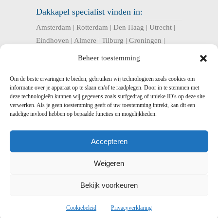
Dakkapel specialist vinden in:
Amsterdam
|
Rotterdam
|
Den Haag
|
Utrecht
|
Eindhoven
|
Almere
|
Tilburg
|
Groningen
|
Nijmegen
|
Haarlem
|
Breda
|
Enschede
|
Beheer toestemming
Arnhem
|
Apeldoorn
|
Amersfoort
|
Om de beste ervaringen te bieden, gebruiken wij technologieën zoals cookies om
informatie over je apparaat op te slaan en/of te raadplegen. Door in te stemmen met
U bent hier:
deze technologieën kunnen wij gegevens zoals surfgedrag of unieke ID's op deze site
verwerken. Als je geen toestemming geeft of uw toestemming intrekt, kan dit een
Dakkapel Expres
>
Dakkapel Noord-Brabant –
nadelige invloed hebben op bepaalde functies en mogelijkheden.
kunststof en prefab dakkapellen
> Dakkapel
Rosmalen – Prefab, kunststof en houten
Accepteren
dakkapellen
Weigeren
Bekijk voorkeuren
Dakkapel
Expres -
-
Voorwaarden
-
Disclaimer
-
Privacy
-
Sitemap
-
Sitemap xml
-
Cookiebeleid
Privacyverklaring
Linkpartners
-
Bedrijf aanmelden