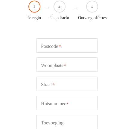
1
2
3
Je regio
Je opdracht
Ontvang offertes
Postcode
*
Woonplaats
*
Straat
*
Huisnummer
*
Toevoeging