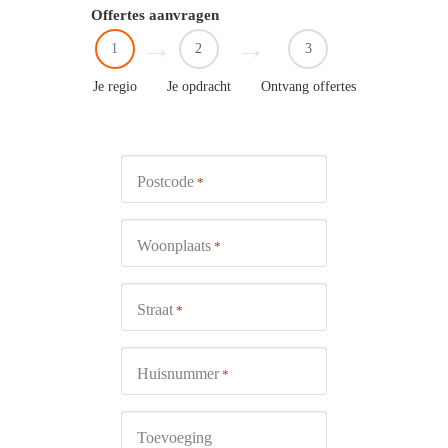
Offertes aanvragen
1
2
3
Je regio
Je opdracht
Ontvang offertes
Postcode
*
Woonplaats
*
Straat
*
Huisnummer
*
Toevoeging