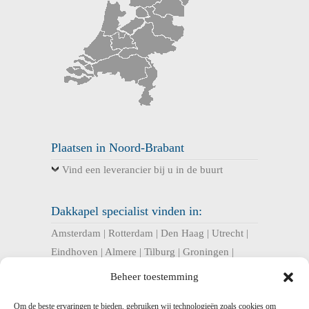
Plaatsen in Noord-Brabant
Vind een leverancier bij u in de buurt
Dakkapel specialist vinden in:
Amsterdam
|
Rotterdam
|
Den Haag
|
Utrecht
|
Eindhoven
|
Almere
|
Tilburg
|
Groningen
|
Nijmegen
|
Haarlem
|
Breda
|
Enschede
|
Beheer toestemming
Arnhem
|
Apeldoorn
|
Amersfoort
|
Om de beste ervaringen te bieden, gebruiken wij technologieën zoals cookies om