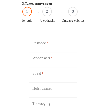
Offertes aanvragen
1
2
3
Je regio
Je opdracht
Ontvang offertes
Postcode
*
Woonplaats
*
Straat
*
Huisnummer
*
Toevoeging