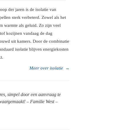
loop der jaren is de isolatie van
ellen sterk verbeterd. Zowel als het
m warmte als geluid. Zo zijn veel
tof kozijnen vandaag de dag
ouwd uit kamers. Door de combinatie
andaard isolatie blijven energiekosten
t.
Meer over isolatie
→
res, simpel door een aanvraag te
t waargemaakt! – Familie West –