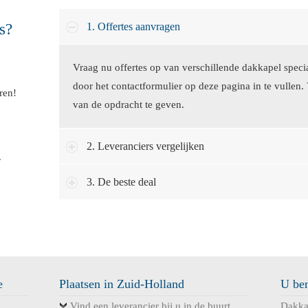
s?
1. Offertes aanvragen
Vraag nu offertes op van verschillende dakkapel specia
door het contactformulier op deze pagina in te vullen.
ren!
van de opdracht te geven.
2. Leveranciers vergelijken
.
3. De beste deal
e
Plaatsen in Zuid-Holland
U ben
Vind een leverancier bij u in de buurt
Dakka