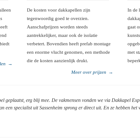
alleen
De kosten voor dakkapellen zijn
In de 
is
tegenwoordig goed te overzien.
dakkap
eeft
Aanschafprijzen worden steeds
gaat o
rend
aantrekkelijker, maar ook de isolatie
kunsts
biedt
verbetert. Bovendien heeft prefab montage
opgeb
een enorme vlucht genomen, een methode
met st
die de kosten aanzienlijk drukt.
beperk
len
→
Meer over prijzen
→
pel geplaatst, erg blij mee. De vakmensen vonden we via Dakkapel Exp
an een specialist uit Sassenheim sprong er direct uit. En ze hebben he