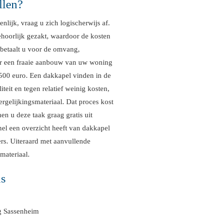
llen?
nlijk, vraag u zich logischerwijs af.
behoorlijk gezakt, waardoor de kosten
k betaalt u voor de omvang,
aar een fraaie aanbouw van uw woning
.500 euro. Een dakkapel vinden in de
teit en tegen relatief weinig kosten,
rgelijkingsmateriaal. Dat proces kost
en u deze taak graag gratis uit
nel een overzicht heeft van dakkapel
ers. Uiteraard met aanvullende
materiaal.
ns
ng Sassenheim