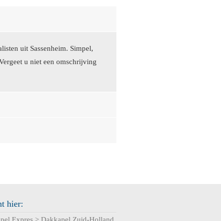
listen uit Sassenheim. Simpel,
 Vergeet u niet een omschrijving
t hier:
pel Expres
>
Dakkapel Zuid-Holland