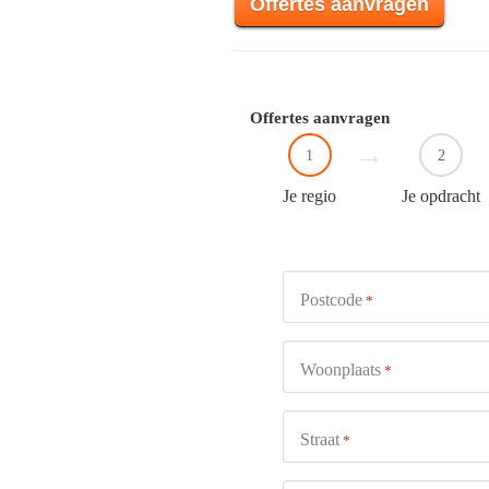
Offertes aanvragen
Offertes aanvragen
1
2
Je regio
Je opdracht
Postcode
*
Woonplaats
*
Straat
*