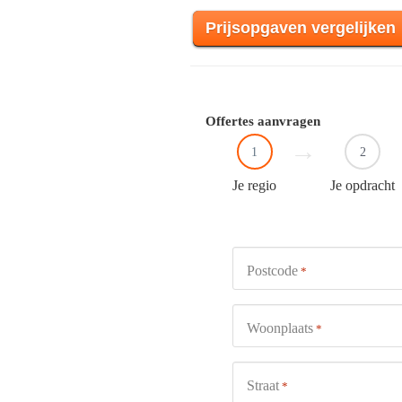
Prijsopgaven vergelijken
Offertes aanvragen
1
2
Je regio
Je opdracht
Postcode
*
Woonplaats
*
Straat
*