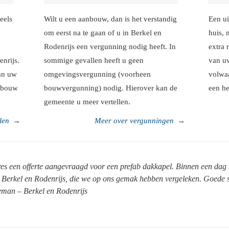
eels
Wilt u een aanbouw, dan is het verstandig
Een ui
om eerst na te gaan of u in Berkel en
huis, 
Rodenrijs een vergunning nodig heeft. In
extra 
enrijs.
sommige gevallen heeft u geen
van u
van uw
omgevingsvergunning (voorheen
volwaa
itbouw
bouwvergunning) nodig. Hierover kan de
een h
gemeente u meer vertellen.
len
→
Meer over vergunningen
→
es een offerte aangevraagd voor een prefab dakkapel. Binnen een dag 
t Berkel en Rodenrijs, die we op ons gemak hebben vergeleken. Goede s
eman – Berkel en Rodenrijs