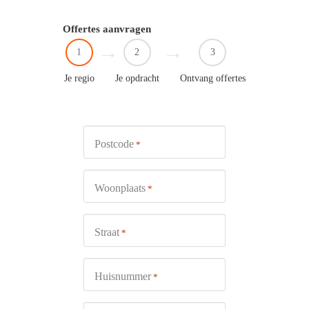
Offertes aanvragen
1
2
3
Je regio
Je opdracht
Ontvang offertes
Postcode
*
Woonplaats
*
Straat
*
Huisnummer
*