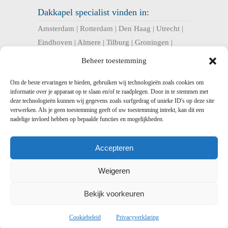
Dakkapel specialist vinden in:
Amsterdam
|
Rotterdam
|
Den Haag
|
Utrecht
|
Eindhoven
|
Almere
|
Tilburg
|
Groningen
|
Nijmegen
|
Haarlem
|
Breda
|
Enschede
|
Beheer toestemming
Arnhem
|
Apeldoorn
|
Amersfoort
|
Om de beste ervaringen te bieden, gebruiken wij technologieën zoals cookies om
informatie over je apparaat op te slaan en/of te raadplegen. Door in te stemmen met
U bent hier:
deze technologieën kunnen wij gegevens zoals surfgedrag of unieke ID's op deze site
verwerken. Als je geen toestemming geeft of uw toestemming intrekt, kan dit een
Dakkapel Expres
>
Dakkapel Overijssel –
nadelige invloed hebben op bepaalde functies en mogelijkheden.
kunststof en prefab dakkapellen
> Dakkapel
Deventer – Prefab, kunststof en houten
Accepteren
dakkapellen
Weigeren
Bekijk voorkeuren
Dakkapel
Expres -
-
Voorwaarden
-
Disclaimer
-
Privacy
-
Sitemap
-
Sitemap xml
-
Cookiebeleid
Privacyverklaring
Linkpartners
-
Bedrijf aanmelden