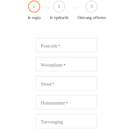
1
2
3
Je regio
Je opdracht
Ontvang offertes
Postcode
*
Woonplaats
*
Straat
*
Huisnummer
*
Toevoeging