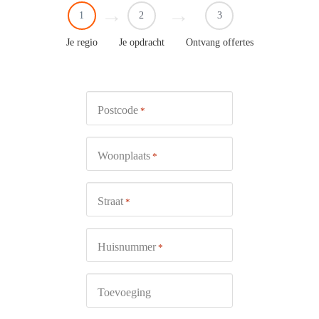
1
2
3
Je regio
Je opdracht
Ontvang offertes
Postcode
*
Woonplaats
*
Straat
*
Huisnummer
*
Toevoeging