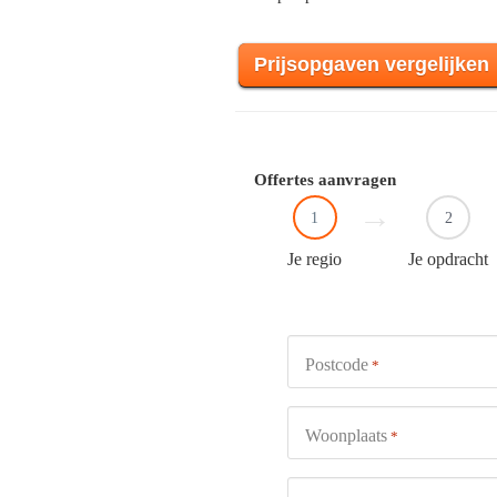
Prijsopgaven vergelijken
Offertes aanvragen
1
2
Je regio
Je opdracht
Postcode
*
Woonplaats
*