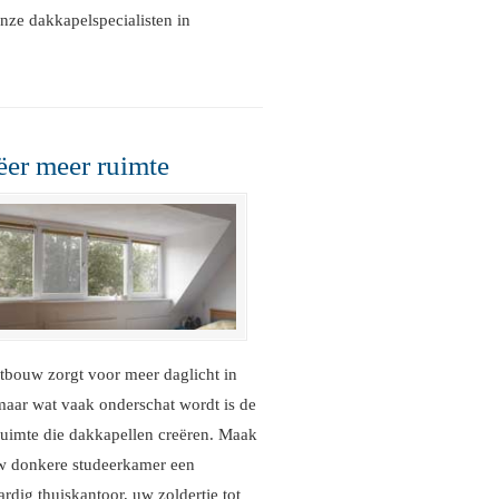
onze dakkapelspecialisten in
ëer meer ruimte
tbouw zorgt voor meer daglicht in
maar wat vaak onderschat wordt is de
ruimte die dakkapellen creëren. Maak
w donkere studeerkamer een
rdig thuiskantoor, uw zoldertje tot