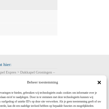
t hier:
pel Expres
>
Dakkapel Groningen –
tof en prefab dakkapellen
> Dakkapel
Beheer toestemming
oten – Prefab, kunststof en houten
pellen
varingen te bieden, gebruiken wij technologieën zoals cookies om informatie over je
 slaan en/of te raadplegen. Door in te stemmen met deze technologieën kunnen wij
 surfgedrag of unieke ID's op deze site verwerken. Als je geen toestemming geeft of uw
trekt, kan dit een nadelige invloed hebben op bepaalde functies en mogelijkheden.