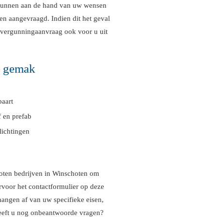
n kunnen aan de hand van uw wensen
n aangevraagd. Indien dit het geval
 vergunningaanvraag ook voor u uit
u gemak
paart
 en prefab
lichtingen
loten bedrijven in Winschoten om
ervoor het contactformulier op deze
fhangen af van uw specifieke eisen,
. Heeft u nog onbeantwoorde vragen?