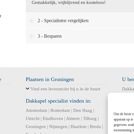
Gemakkelijk, vrijblijvend en kosteloos!
t
2 - Specialisten vergelijken
3 - Besparen
e
Plaatsen in Groningen
U ben
Vind een leverancier bij u in de buurt
Dakka
kunsts
Dakkapel specialist vinden in:
Winsch
Amsterdam
|
Rotterdam
|
Den Haag
|
dakka
Om de beste er
Utrecht
|
Eindhoven
|
Almere
|
Tilburg
|
apparaat op te
gegevens zoals
Groningen
|
Nijmegen
|
Haarlem
|
Breda
|
toestemming in