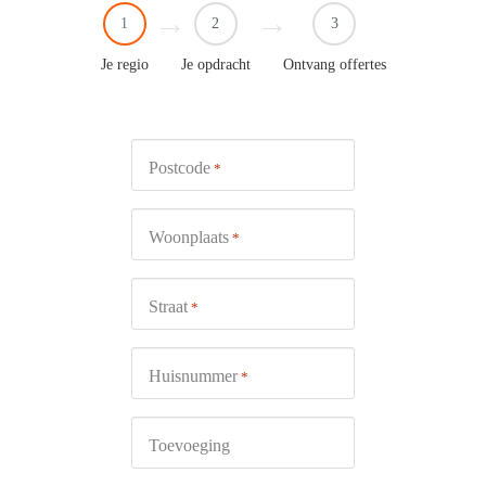
1
2
3
Je regio
Je opdracht
Ontvang offertes
Postcode
*
Woonplaats
*
Straat
*
Huisnummer
*
Toevoeging