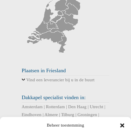
Plaatsen in Friesland
Vind een leverancier bij u in de buurt
Dakkapel specialist vinden in:
Amsterdam
|
Rotterdam
|
Den Haag
|
Utrecht
|
Eindhoven
|
Almere
|
Tilburg
|
Groningen
|
Nijmegen
|
Haarlem
|
Breda
|
Enschede
|
Beheer toestemming
Arnhem
|
Apeldoorn
|
Amersfoort
|