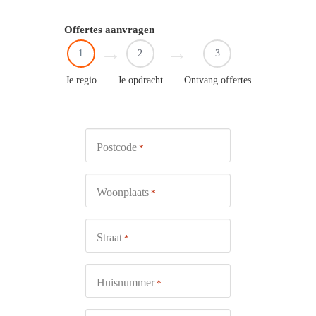
Offertes aanvragen
1
2
3
Je regio
Je opdracht
Ontvang offertes
Postcode
*
Woonplaats
*
Straat
*
Huisnummer
*