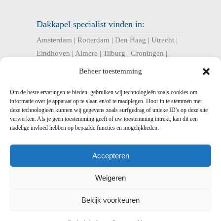
Dakkapel specialist vinden in:
Amsterdam
|
Rotterdam
|
Den Haag
|
Utrecht
|
Eindhoven
|
Almere
|
Tilburg
|
Groningen
|
Nijmegen
|
Haarlem
|
Breda
|
Enschede
|
Beheer toestemming
Arnhem
|
Apeldoorn
|
Amersfoort
|
Om de beste ervaringen te bieden, gebruiken wij technologieën zoals cookies om
informatie over je apparaat op te slaan en/of te raadplegen. Door in te stemmen met
U bent hier:
deze technologieën kunnen wij gegevens zoals surfgedrag of unieke ID's op deze site
verwerken. Als je geen toestemming geeft of uw toestemming intrekt, kan dit een
Dakkapel Expres
>
Dakkapel Noord-Holland –
nadelige invloed hebben op bepaalde functies en mogelijkheden.
kunststof en prefab dakkapellen
> Dakkapel
Castricum – Prefab, kunststof en houten
Accepteren
dakkapellen
Weigeren
Bekijk voorkeuren
Dakkapel
Expres -
-
Voorwaarden
-
Disclaimer
-
Privacy
-
Sitemap
-
Sitemap xml
-