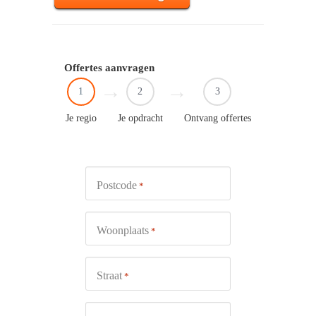
Offertes aanvragen
1
2
3
Je regio
Je opdracht
Ontvang offertes
Postcode
*
Woonplaats
*
Straat
*