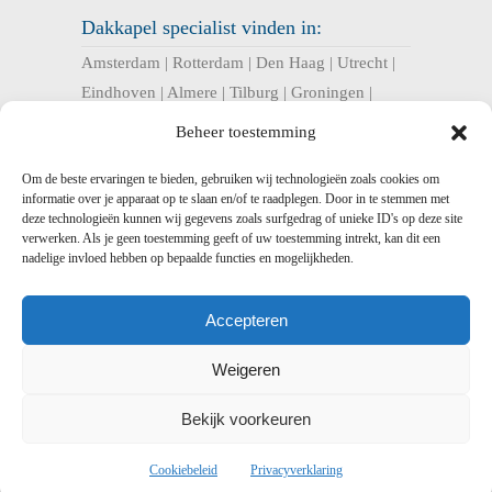
Dakkapel specialist vinden in:
Amsterdam
|
Rotterdam
|
Den Haag
|
Utrecht
|
Eindhoven
|
Almere
|
Tilburg
|
Groningen
|
Nijmegen
|
Haarlem
|
Breda
|
Enschede
|
Beheer toestemming
Arnhem
|
Apeldoorn
|
Amersfoort
|
Om de beste ervaringen te bieden, gebruiken wij technologieën zoals cookies om
informatie over je apparaat op te slaan en/of te raadplegen. Door in te stemmen met
U bent hier:
deze technologieën kunnen wij gegevens zoals surfgedrag of unieke ID's op deze site
verwerken. Als je geen toestemming geeft of uw toestemming intrekt, kan dit een
Dakkapel Expres
>
Dakkapel Gelderland –
nadelige invloed hebben op bepaalde functies en mogelijkheden.
kunststof en prefab dakkapellen
> Dakkapel
Putten – Prefab, kunststof en houten
Accepteren
dakkapellen
Weigeren
Bekijk voorkeuren
Dakkapel
Expres -
-
Voorwaarden
-
Disclaimer
-
Privacy
-
Sitemap
-
Sitemap xml
-
Cookiebeleid
Privacyverklaring
Linkpartners
-
Bedrijf aanmelden