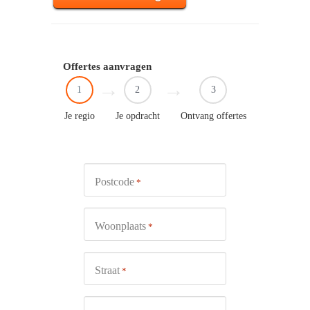
Offertes aanvragen
1
2
3
Je regio
Je opdracht
Ontvang offertes
Postcode
*
Woonplaats
*
Straat
*