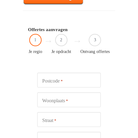
Offertes aanvragen
1
2
3
Je regio
Je opdracht
Ontvang offertes
Postcode
*
Woonplaats
*
Straat
*